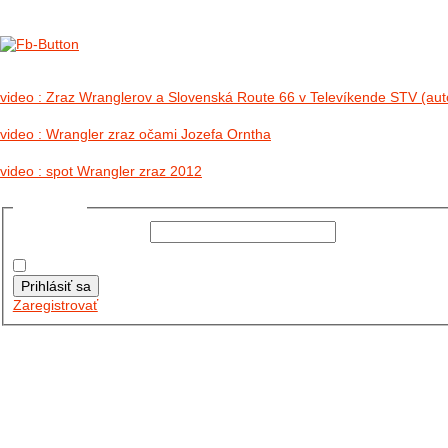
no images were found
video : Zraz Wranglerov a Slovenská Route 66 v Televíkende STV (aut
video : Wrangler zraz očami Jozefa Orntha
video : spot Wrangler zraz 2012
Prihlásiť sa
Používateľské meno:
Heslo:
Zapamätať moje údaje
Prihlásiť sa
Zaregistrovať
Posledné články
26.10.2025
DO GALÉRIE SME PRIDALI FOTOPRIBEH Z NASEJ...
11.10.2025