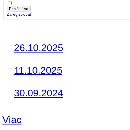
Zapamätať moje údaje
Prihlásiť sa
Zaregistrovať
Posledné články
26.10.2025
Do galérie sme pridali foto
11.10.2025
Takto o týždeň vyrazia na 
30.09.2024
Dnes sme aktualizovali pod
Viac