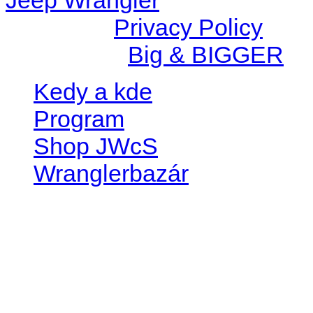
© 2026 |
Privacy Policy
Created by
Big & BIGGER
Kedy a kde
Program
Shop JWcS
Wranglerbazár
JEEP WRANGLER club Slov
IČO: 42311381
DIČ: 2024068805