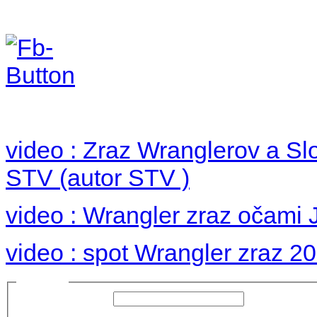
Foto 2012
no images were found
video : Zraz Wranglerov a S
STV (autor STV )
video : Wrangler zraz očami 
video : spot Wrangler zraz 2
Prihlásiť sa
Používateľské meno:
Heslo: