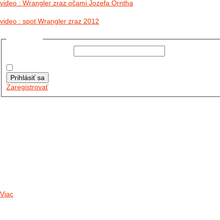
video : Wrangler zraz očami Jozefa Orntha
video : spot Wrangler zraz 2012
Prihlásiť sa
Používateľské meno:
Heslo:
Zapamätať moje údaje
Prihlásiť sa
Zaregistrovať
Posledné články
26.10.2025
DO GALÉRIE SME PRIDALI FOTOPRIBEH Z NASEJ...
11.10.2025
TAKTO O TÝŽDEŇ VYRAZIA NA CESTY NAŠE...
30.09.2024
DNES SME AKTUALIZOVALI PODUJATIA KTORÉ NÁS ČAKAJÚ....
Viac
Radio