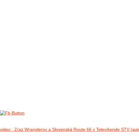
FOTO&VIDEO2012
AKTIVITY OD 2009
DETSKÉ OKO
PARTNERI
PARTNERI 2021
PARTNERI 2019
PARTNERI 2018
PARTNERI 2017
PARTNERI 2016
PARTNERI 2015
PARTNERI 2014
KONTAKT
Foto 2012
no images were found
video : Zraz Wranglerov a Slovenská Route 66 v Televíkende STV (aut