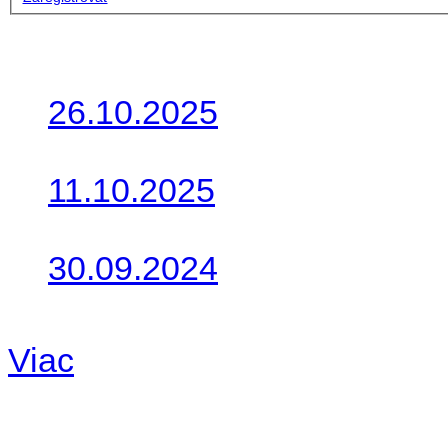
Posledné články
26.10.2025
Do galérie sme pridali foto
11.10.2025
Takto o týždeň vyrazia na 
30.09.2024
Dnes sme aktualizovali pod
Viac
Radio