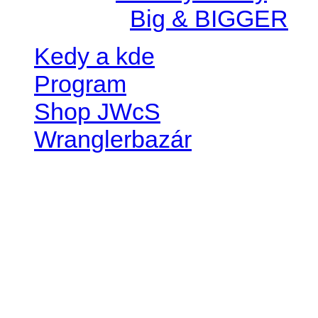
Created by
Big & BIGGER
Kedy a kde
Program
Shop JWcS
Wranglerbazár
JEEP WRANGLER club Slov
IČO: 42311381
DIČ: 2024068805
SK39 0200 0000 0032 2351 