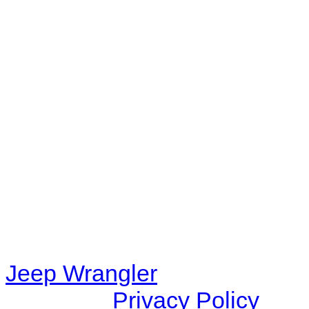
No playlists available.
Warning
: filemtime(): stat f
48eb-becf-67c9d008dd59/jee
content/plugins/radio-station
/data/d/c/dc416e6a-22bc-48
67c9d008dd59/jeepwrangle
content/plugins/radio-
station/includes/widget_n
Jeep Wrangler
© 2026 |
Privacy Policy