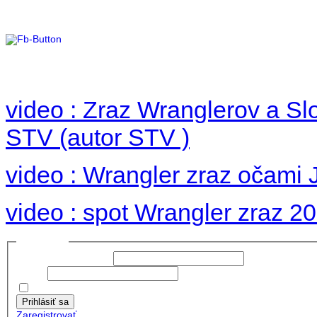
Foto 2012
no images were found
video : Zraz Wranglerov a S
STV (autor STV )
video : Wrangler zraz očami 
video : spot Wrangler zraz 2
Prihlásiť sa
Používateľské meno:
Heslo:
Zapamätať moje údaje
Prihlásiť sa
Zaregistrovať