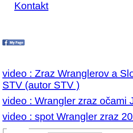
Kontakt
Foto 2012
no images were found
video : Zraz Wranglerov a S
STV (autor STV )
video : Wrangler zraz očami 
video : spot Wrangler zraz 2
Prihlásiť sa