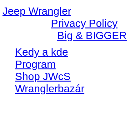
Jeep Wrangler
© 2026 |
Privacy Policy
Created by
Big & BIGGER
Kedy a kde
Program
Shop JWcS
Wranglerbazár
JEEP WRANGLER club Slov
IČO: 42311381