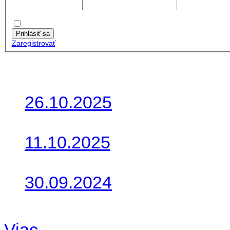
Používateľské meno:
Heslo:
Zapamätať moje údaje
Prihlásiť sa
Zaregistrovať
Posledné články
26.10.2025
Do galérie sme pridali foto
11.10.2025
Takto o týždeň vyrazia na 
30.09.2024
Dnes sme aktualizovali pod
Viac