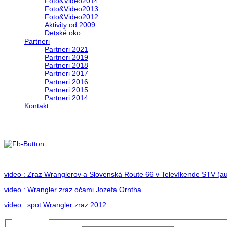
Foto&Video2014
Foto&Video2013
Foto&Video2012
Aktivity od 2009
Detské oko
Partneri
Partneri 2021
Partneri 2019
Partneri 2018
Partneri 2017
Partneri 2016
Partneri 2015
Partneri 2014
Kontakt
Foto 2012
no images were found
video : Zraz Wranglerov a Slovenská Route 66 v Televíkende STV (au
video : Wrangler zraz očami Jozefa Orntha
video : spot Wrangler zraz 2012
Prihlásiť sa