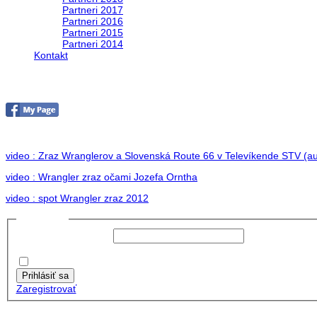
Partneri 2017
Partneri 2016
Partneri 2015
Partneri 2014
Kontakt
Foto 2012
no images were found
video : Zraz Wranglerov a Slovenská Route 66 v Televíkende STV (au
video : Wrangler zraz očami Jozefa Orntha
video : spot Wrangler zraz 2012
Prihlásiť sa
Používateľské meno:
Heslo:
Zapamätať moje údaje
Prihlásiť sa
Zaregistrovať