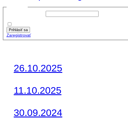
Prihlásiť sa
Používateľské meno:
Heslo:
Zapamätať moje údaje
Prihlásiť sa
Zaregistrovať
Posledné články
26.10.2025
Do galérie sme pridali foto
11.10.2025
Takto o týždeň vyrazia na 
30.09.2024
Dnes sme aktualizovali pod