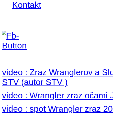
Kontakt
Foto 2012
no images were found
video : Zraz Wranglerov a S
STV (autor STV )
video : Wrangler zraz očami 
video : spot Wrangler zraz 2