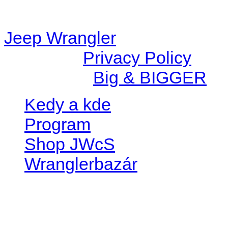
station/includes/widget_n
Jeep Wrangler
© 2026 |
Privacy Policy
Created by
Big & BIGGER
Kedy a kde
Program
Shop JWcS
Wranglerbazár
JEEP WRANGLER club Slov