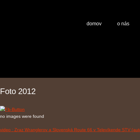
domov
o nás
Foto 2012
no images were found
video : Zraz Wranglerov a Slovenská Route 66 v Televíkende STV (aut