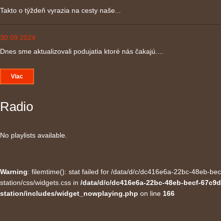
Takto o týždeň vyrazia na cesty naše...
30.09.2024
Dnes sme aktualizovali podujatia ktoré nás čakajú....
Viac
Radio
No playlists available.
Warning
: filemtime(): stat failed for /data/d/c/dc416e6a-22bc-48eb-
station/css/widgets.css in
/data/d/c/dc416e6a-22bc-48eb-becf-67c9d
station/includes/widget_nowplaying.php
on line
166