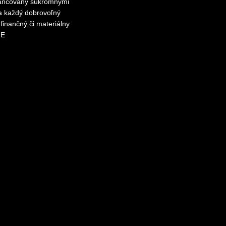
inancovaný súkromnými
za každý dobrovoľný
finančný či materiálny
ME