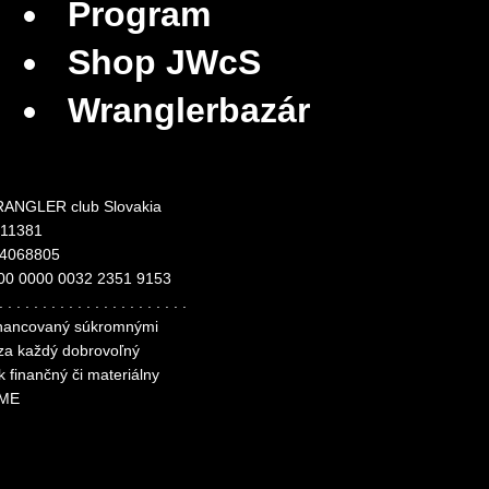
Program
Shop JWcS
Wranglerbazár
ANGLER club Slovakia
311381
24068805
00 0000 0032 2351 9153
. . . . . . . . . . . . . . . . . . . . . .
financovaný súkromnými
 za každý dobrovoľný
k finančný či materiálny
ME