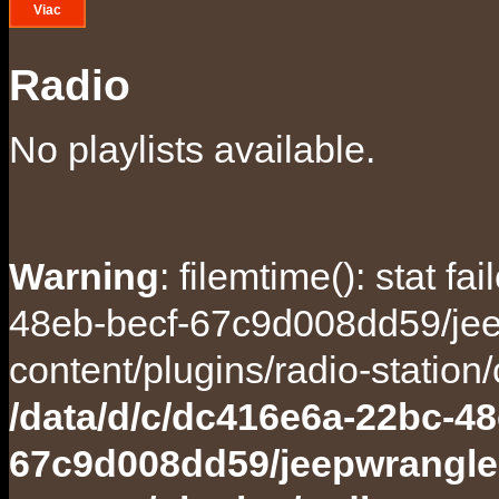
Viac
Radio
No playlists available.
Warning
: filemtime(): stat f
48eb-becf-67c9d008dd59/jee
content/plugins/radio-station
/data/d/c/dc416e6a-22bc-48
67c9d008dd59/jeepwrangle