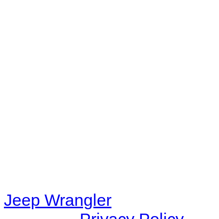
No playlists available.
Warning
: filemtime(): stat f
48eb-becf-67c9d008dd59/jee
content/plugins/radio-station
/data/d/c/dc416e6a-22bc-48
67c9d008dd59/jeepwrangle
content/plugins/radio-
station/includes/widget_n
Jeep Wrangler
© 2026 |
Privacy Policy