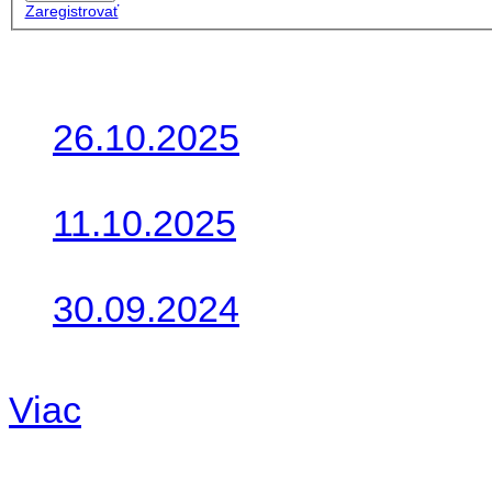
Zaregistrovať
Posledné články
26.10.2025
Do galérie sme pridali foto
11.10.2025
Takto o týždeň vyrazia na 
30.09.2024
Dnes sme aktualizovali pod
Viac
Radio