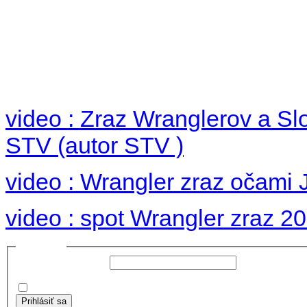
Foto 2012
no images were found
video : Zraz Wranglerov a S
STV (autor STV )
video : Wrangler zraz očami 
video : spot Wrangler zraz 2
Prihlásiť sa
Používateľské meno:
Heslo:
Zapamätať moje údaje
Prihlásiť sa