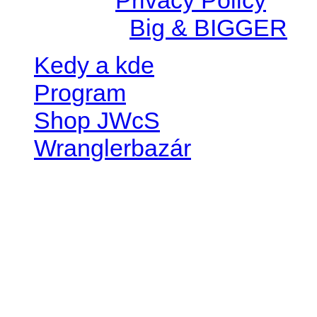
Created by
Big & BIGGER
Kedy a kde
Program
Shop JWcS
Wranglerbazár
JEEP WRANGLER club Slov
IČO: 42311381
DIČ: 2024068805
SK39 0200 0000 0032 2351 