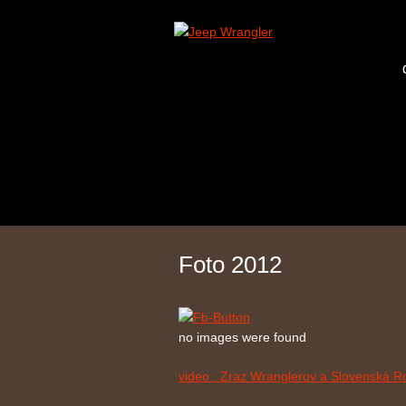
Foto 2012
no images were found
video : Zraz Wranglerov a Slovenská R