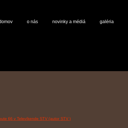
domov
o nás
novinky a médiá
galéria
oute 66 v Televíkende STV (autor STV )