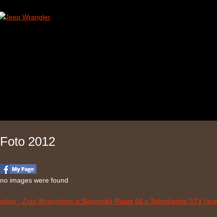
Foto 2012
no images were found
video : Zraz Wranglerov a Slovenská Route 66 v Televíkende STV (aut