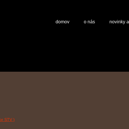
domov
o nás
novinky 
or STV )