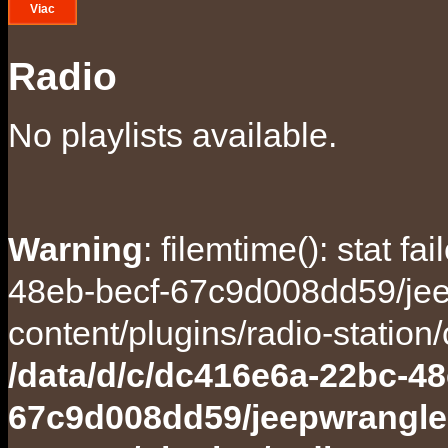
Viac
Radio
No playlists available.
Warning
: filemtime(): stat f
48eb-becf-67c9d008dd59/jee
content/plugins/radio-station
/data/d/c/dc416e6a-22bc-48
67c9d008dd59/jeepwrangle