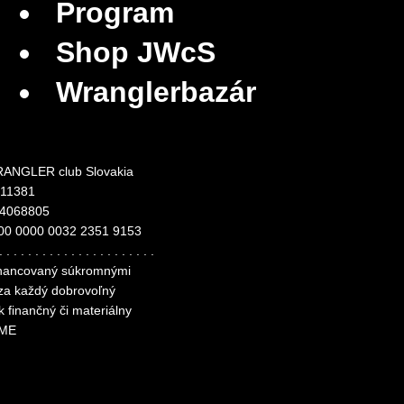
Program
Shop JWcS
Wranglerbazár
ANGLER club Slovakia
311381
24068805
00 0000 0032 2351 9153
. . . . . . . . . . . . . . . . . . . . . .
financovaný súkromnými
 za každý dobrovoľný
k finančný či materiálny
ME