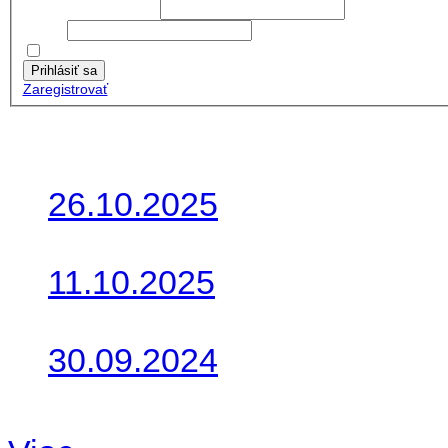
Používateľské meno:
Heslo:
Zapamätať moje údaje
Prihlásiť sa
Zaregistrovať
Posledné články
26.10.2025
Do galérie sme pridali foto
11.10.2025
Takto o týždeň vyrazia na 
30.09.2024
Dnes sme aktualizovali pod