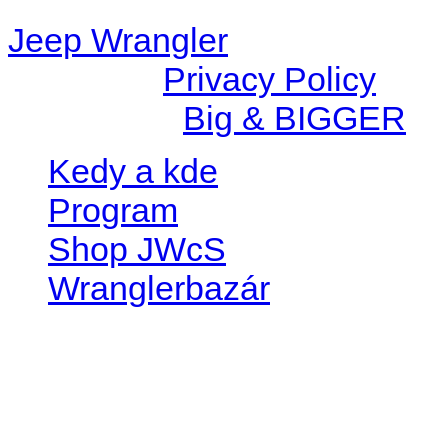
Jeep Wrangler
© 2026 |
Privacy Policy
Created by
Big & BIGGER
Kedy a kde
Program
Shop JWcS
Wranglerbazár
JEEP WRANGLER club Slov
IČO: 42311381