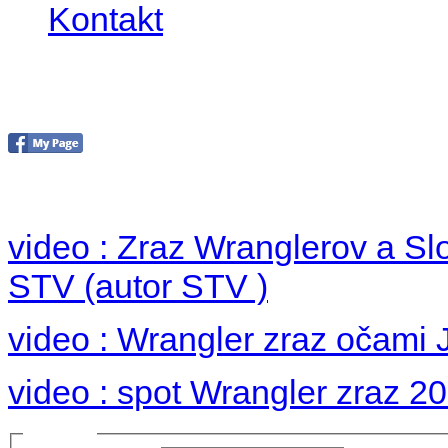
Kontakt
Foto 2012
no images were found
video : Zraz Wranglerov a S
STV (autor STV )
video : Wrangler zraz očami 
video : spot Wrangler zraz 2
Prihlásiť sa