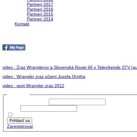
Partneri 2017
Partneri 2016
Partneri 2015
Partneri 2014
Kontakt
Foto 2012
no images were found
video : Zraz Wranglerov a Slovenská Route 66 v Televíkende STV (au
video : Wrangler zraz očami Jozefa Orntha
video : spot Wrangler zraz 2012
Prihlásiť sa
Používateľské meno:
Heslo:
Zapamätať moje údaje
Prihlásiť sa
Zaregistrovať