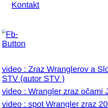
Kontakt
Foto 2012
no images were found
video : Zraz Wranglerov a S
STV (autor STV )
video : Wrangler zraz očami 
video : spot Wrangler zraz 2