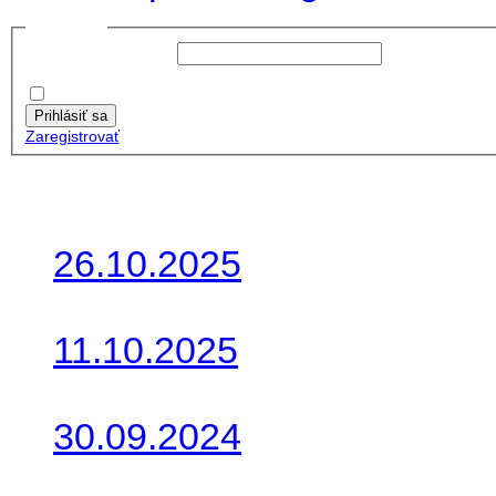
Prihlásiť sa
Používateľské meno:
Heslo:
Zapamätať moje údaje
Prihlásiť sa
Zaregistrovať
Posledné články
26.10.2025
Do galérie sme pridali foto
11.10.2025
Takto o týždeň vyrazia na 
30.09.2024
Dnes sme aktualizovali pod