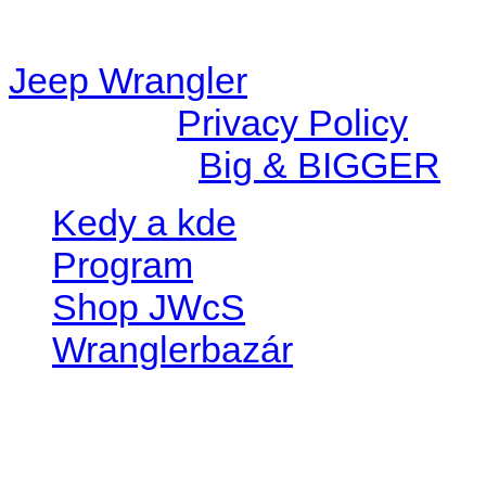
station/includes/widget_n
Jeep Wrangler
© 2026 |
Privacy Policy
Created by
Big & BIGGER
Kedy a kde
Program
Shop JWcS
Wranglerbazár
JEEP WRANGLER club Slov