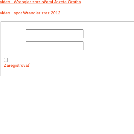
video : Wrangler zraz očami Jozefa Orntha
video : spot Wrangler zraz 2012
Používateľské
meno:
Heslo:
Zapamätať
moje údaje
Zaregistrovať
Posledné články
26.10.2025
DO GALÉRIE SME PRIDALI FOTOPRIBEH Z NASEJ...
11.10.2025
TAKTO O TÝŽDEŇ VYRAZIA NA CESTY NAŠE...
30.09.2024
DNES SME AKTUALIZOVALI PODUJATIA KTORÉ NÁS ČAKAJÚ....