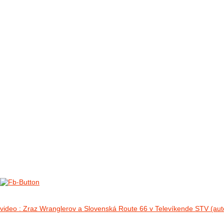
FOTO&VIDEO2012
AKTIVITY OD 2009
DETSKÉ OKO
PARTNERI
PARTNERI 2021
PARTNERI 2019
PARTNERI 2018
PARTNERI 2017
PARTNERI 2016
PARTNERI 2015
PARTNERI 2014
KONTAKT
Foto 2012
no images were found
video : Zraz Wranglerov a Slovenská Route 66 v Televíkende STV (aut