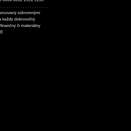
. . . . . . . . . . . . . . . . . . . . .
inancovaný súkromnými
za každý dobrovoľný
finančný či materiálny
ME