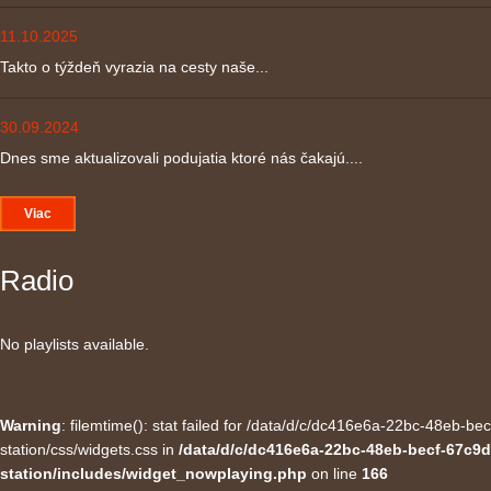
11.10.2025
Takto o týždeň vyrazia na cesty naše...
30.09.2024
Dnes sme aktualizovali podujatia ktoré nás čakajú....
Viac
Radio
No playlists available.
Warning
: filemtime(): stat failed for /data/d/c/dc416e6a-22bc-48eb-
station/css/widgets.css in
/data/d/c/dc416e6a-22bc-48eb-becf-67c9d
station/includes/widget_nowplaying.php
on line
166