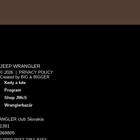
JEEP WRANGLER
© 2026 |
PRIVACY POLICY
Created by
BIG & BIGGER
Kedy a kde
Program
Shop JWcS
Wranglerbazár
NGLER club Slovakia
11381
4068805
0 0000 0032 2351 9153