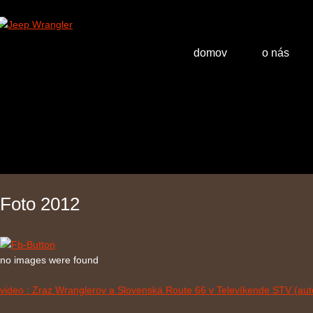
domov
o nás
Foto 2012
no images were found
video : Zraz Wranglerov a Slovenská Route 66 v Televíkende STV (aut