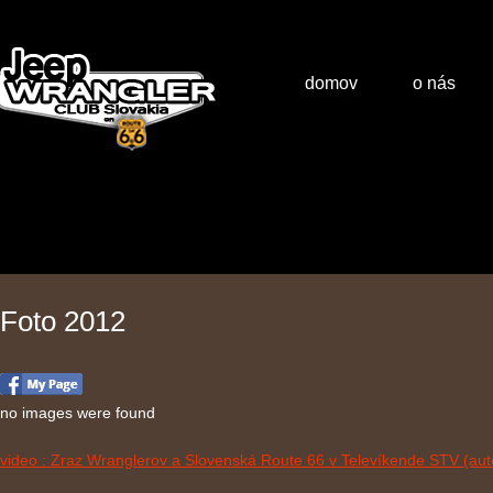
domov
o nás
Foto 2012
no images were found
video : Zraz Wranglerov a Slovenská Route 66 v Televíkende STV (aut