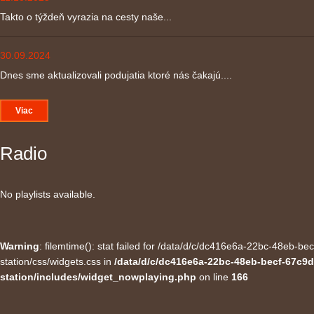
Takto o týždeň vyrazia na cesty naše...
30.09.2024
Dnes sme aktualizovali podujatia ktoré nás čakajú....
Viac
Radio
No playlists available.
Warning
: filemtime(): stat failed for /data/d/c/dc416e6a-22bc-48eb-
station/css/widgets.css in
/data/d/c/dc416e6a-22bc-48eb-becf-67c9d
station/includes/widget_nowplaying.php
on line
166