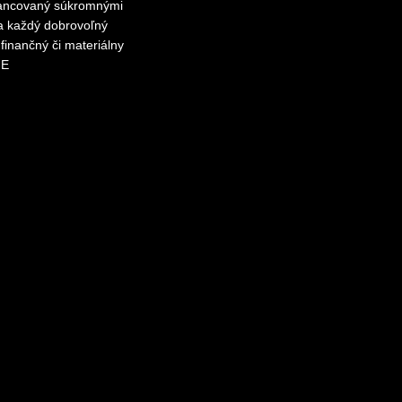
inancovaný súkromnými
za každý dobrovoľný
finančný či materiálny
ME