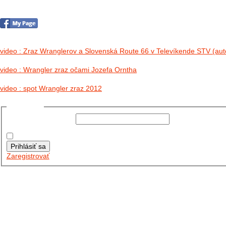
no images were found
video : Zraz Wranglerov a Slovenská Route 66 v Televíkende STV (aut
video : Wrangler zraz očami Jozefa Orntha
video : spot Wrangler zraz 2012
Prihlásiť sa
Používateľské meno:
Heslo:
Zapamätať moje údaje
Prihlásiť sa
Zaregistrovať
Posledné články
26.10.2025
DO GALÉRIE SME PRIDALI FOTOPRIBEH Z NASEJ...
11.10.2025