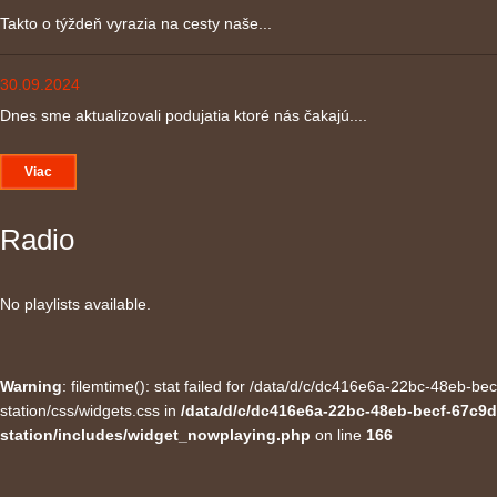
Takto o týždeň vyrazia na cesty naše...
30.09.2024
Dnes sme aktualizovali podujatia ktoré nás čakajú....
Viac
Radio
No playlists available.
Warning
: filemtime(): stat failed for /data/d/c/dc416e6a-22bc-48eb-
station/css/widgets.css in
/data/d/c/dc416e6a-22bc-48eb-becf-67c9d
station/includes/widget_nowplaying.php
on line
166