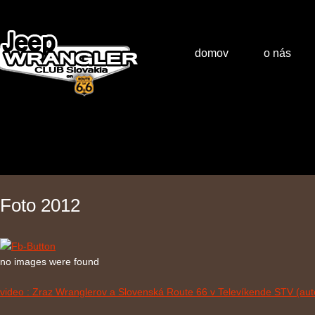
domov
o nás
Foto 2012
no images were found
video : Zraz Wranglerov a Slovenská Route 66 v Televíkende STV (aut