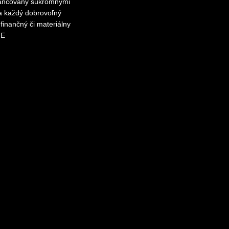
inancovaný súkromnými
za každý dobrovoľný
finančný či materiálny
ME