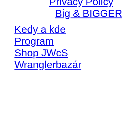
© 2026 |
Privacy Policy
Created by
Big & BIGGER
Kedy a kde
Program
Shop JWcS
Wranglerbazár
JEEP WRANGLER club Slov
IČO: 42311381
DIČ: 2024068805
SK39 0200 0000 0032 2351 