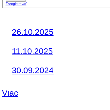
Zaregistrovať
Posledné články
26.10.2025
Do galérie sme pridali foto
11.10.2025
Takto o týždeň vyrazia na 
30.09.2024
Dnes sme aktualizovali pod
Viac
Radio