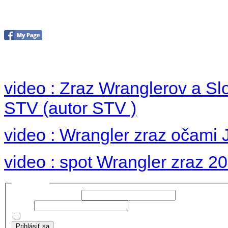
Foto 2012
no images were found
video : Zraz Wranglerov a S
STV (autor STV )
video : Wrangler zraz očami 
video : spot Wrangler zraz 2
Prihlásiť sa
Používateľské meno:
Heslo:
Zapamätať moje údaje
Prihlásiť sa