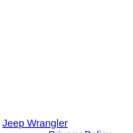
No playlists available.
Warning
: filemtime(): stat f
48eb-becf-67c9d008dd59/jee
content/plugins/radio-station
/data/d/c/dc416e6a-22bc-48
67c9d008dd59/jeepwrangle
content/plugins/radio-
station/includes/widget_n
Jeep Wrangler