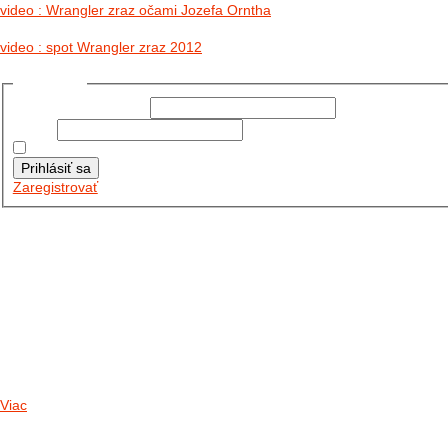
video : Wrangler zraz očami Jozefa Orntha
video : spot Wrangler zraz 2012
Prihlásiť sa
Používateľské meno:
Heslo:
Zapamätať moje údaje
Prihlásiť sa
Zaregistrovať
Posledné články
26.10.2025
DO GALÉRIE SME PRIDALI FOTOPRIBEH Z NASEJ...
11.10.2025
TAKTO O TÝŽDEŇ VYRAZIA NA CESTY NAŠE...
30.09.2024
DNES SME AKTUALIZOVALI PODUJATIA KTORÉ NÁS ČAKAJÚ....
Viac
Radio