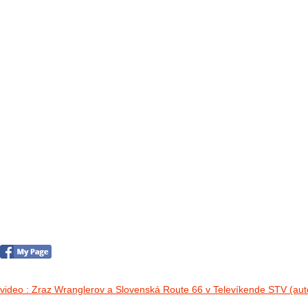
FOTO&VIDEO2012
AKTIVITY OD 2009
DETSKÉ OKO
PARTNERI
PARTNERI 2021
PARTNERI 2019
PARTNERI 2018
PARTNERI 2017
PARTNERI 2016
PARTNERI 2015
PARTNERI 2014
KONTAKT
Foto 2012
no images were found
video : Zraz Wranglerov a Slovenská Route 66 v Televíkende STV (aut