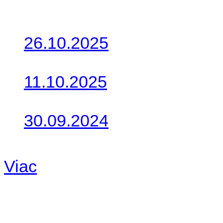
Zapamätať moje údaje
Prihlásiť sa
Zaregistrovať
Posledné články
26.10.2025
Do galérie sme pridali foto
11.10.2025
Takto o týždeň vyrazia na 
30.09.2024
Dnes sme aktualizovali pod
Viac