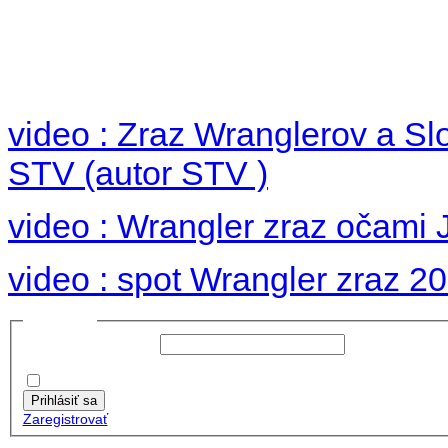
Foto 2012
no images were found
video : Zraz Wranglerov a S
STV (autor STV )
video : Wrangler zraz očami 
video : spot Wrangler zraz 2
Prihlásiť sa
Používateľské meno:
Heslo: