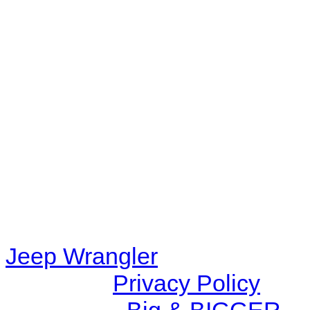
Radio
No playlists available.
Warning
: filemtime(): stat f
48eb-becf-67c9d008dd59/jee
content/plugins/radio-station
/data/d/c/dc416e6a-22bc-48
67c9d008dd59/jeepwrangle
content/plugins/radio-
station/includes/widget_n
Jeep Wrangler