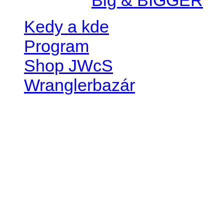
© 2026 |
Privacy Policy
Created by
Big & BIGGER
Kedy a kde
Program
Shop JWcS
Wranglerbazár
JEEP WRANGLER club Slov
IČO: 42311381
DIČ: 2024068805