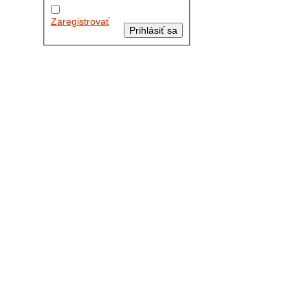
moje údaje
Zaregistrovať
Prihlásiť sa
Posledné články
26.10.2025
DO GALÉRIE SME
PRIDALI FOTOPRIBEH Z
NASEJ...
11.10.2025
TAKTO O TÝŽDEŇ
VYRAZIA NA CESTY
NAŠE...
30.09.2024
DNES SME
AKTUALIZOVALI
PODUJATIA KTORÉ NÁS
ČAKAJÚ....
Viac
Radio
No playlists available.