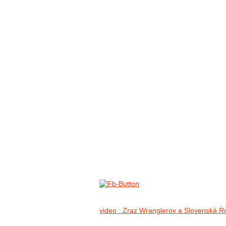
FOTO&VIDEO2012
AKTIVITY OD 2009
DETSKÉ OKO
PARTNERI
PARTNERI 2021
PARTNERI 2019
PARTNERI 2018
PARTNERI 2017
PARTNERI 2016
PARTNERI 2015
PARTNERI 2014
KONTAKT
Foto 2012
no images were found
video : Zraz Wranglerov a Slovenská R