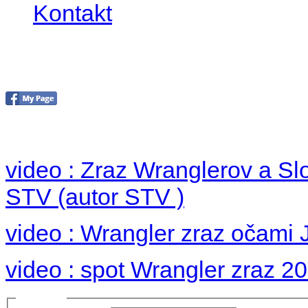
Kontakt
Foto 2012
no images were found
video : Zraz Wranglerov a S
STV (autor STV )
video : Wrangler zraz očami 
video : spot Wrangler zraz 2
Prihlásiť sa