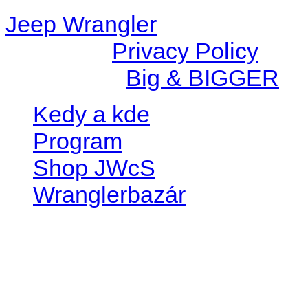
Jeep Wrangler
© 2026 |
Privacy Policy
Created by
Big & BIGGER
Kedy a kde
Program
Shop JWcS
Wranglerbazár
JEEP WRANGLER club Slov
IČO: 42311381