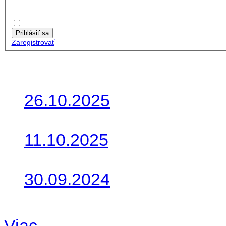
Používateľské meno:
Heslo:
Zapamätať moje údaje
Prihlásiť sa
Zaregistrovať
Posledné články
26.10.2025
Do galérie sme pridali foto
11.10.2025
Takto o týždeň vyrazia na 
30.09.2024
Dnes sme aktualizovali pod
Viac