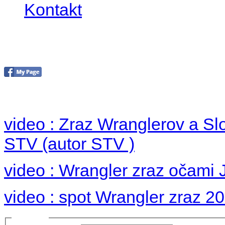
Kontakt
Foto 2012
no images were found
video : Zraz Wranglerov a S
STV (autor STV )
video : Wrangler zraz očami 
video : spot Wrangler zraz 2
Prihlásiť sa