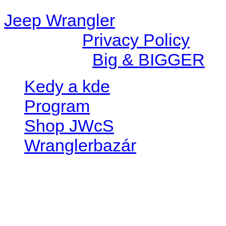
Jeep Wrangler
© 2026 |
Privacy Policy
Created by
Big & BIGGER
Kedy a kde
Program
Shop JWcS
Wranglerbazár
JEEP WRANGLER club Slov
IČO: 42311381