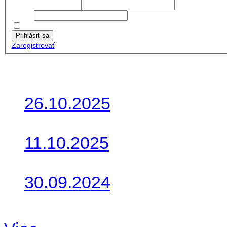
Používateľské meno:
Heslo:
Zapamätať moje údaje
Prihlásiť sa
Zaregistrovať
Posledné články
26.10.2025
Do galérie sme pridali foto
11.10.2025
Takto o týždeň vyrazia na 
30.09.2024
Dnes sme aktualizovali pod