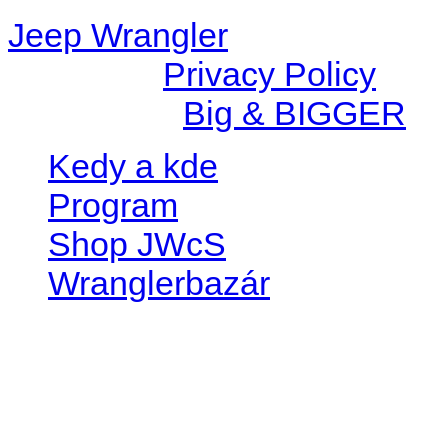
Jeep Wrangler
© 2026 |
Privacy Policy
Created by
Big & BIGGER
Kedy a kde
Program
Shop JWcS
Wranglerbazár
JEEP WRANGLER club Slov
IČO: 42311381