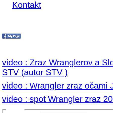
Kontakt
Foto 2012
no images were found
video : Zraz Wranglerov a S
STV (autor STV )
video : Wrangler zraz očami 
video : spot Wrangler zraz 2
Prihlásiť sa