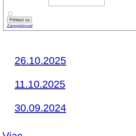
Používateľské meno:
Heslo:
Zapamätať moje údaje
Prihlásiť sa
Zaregistrovať
Posledné články
26.10.2025
Do galérie sme pridali foto
11.10.2025
Takto o týždeň vyrazia na 
30.09.2024
Dnes sme aktualizovali pod
Viac