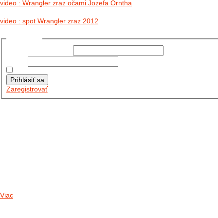
video : Wrangler zraz očami Jozefa Orntha
video : spot Wrangler zraz 2012
Prihlásiť sa
Používateľské meno:
Heslo:
Zapamätať moje údaje
Prihlásiť sa
Zaregistrovať
Posledné články
26.10.2025
DO GALÉRIE SME PRIDALI FOTOPRIBEH Z NASEJ...
11.10.2025
TAKTO O TÝŽDEŇ VYRAZIA NA CESTY NAŠE...
30.09.2024
DNES SME AKTUALIZOVALI PODUJATIA KTORÉ NÁS ČAKAJÚ....
Viac
Radio