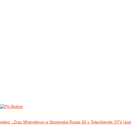
FOTO&VIDEO2012
AKTIVITY OD 2009
DETSKÉ OKO
PARTNERI
PARTNERI 2021
PARTNERI 2019
PARTNERI 2018
PARTNERI 2017
PARTNERI 2016
PARTNERI 2015
PARTNERI 2014
KONTAKT
Foto 2012
no images were found
video : Zraz Wranglerov a Slovenská Route 66 v Televíkende STV (aut