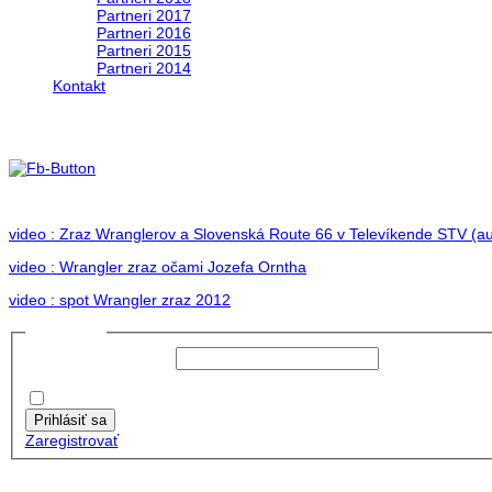
Partneri 2017
Partneri 2016
Partneri 2015
Partneri 2014
Kontakt
Foto 2012
no images were found
video : Zraz Wranglerov a Slovenská Route 66 v Televíkende STV (au
video : Wrangler zraz očami Jozefa Orntha
video : spot Wrangler zraz 2012
Prihlásiť sa
Používateľské meno:
Heslo:
Zapamätať moje údaje
Prihlásiť sa
Zaregistrovať
Posledné články