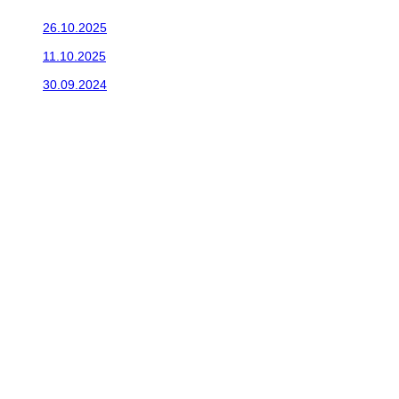
26.10.2025
Do galérie sme pridali fotopribeh z nasej...
11.10.2025
Takto o týždeň vyrazia na cesty naše...
30.09.2024
Dnes sme aktualizovali podujatia ktoré nás čakajú....
Viac
Radio
No playlists available.
Warning
: filemtime(): stat failed for /data/d/c/dc416e6a-22bc-48eb
67c9d008dd59/jeepwrangler.sk/web/wp-content/plugins/radio-st
Jeep Wrangler
© 2026 |
Privacy Policy
Created by
Big & BIGGER
Kedy a kde
Program
Shop JWcS
Wranglerbazár