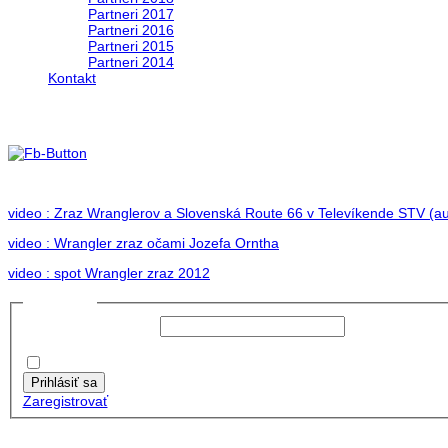
Partneri 2017
Partneri 2016
Partneri 2015
Partneri 2014
Kontakt
Foto 2012
no images were found
video : Zraz Wranglerov a Slovenská Route 66 v Televíkende STV (au
video : Wrangler zraz očami Jozefa Orntha
video : spot Wrangler zraz 2012
Prihlásiť sa
Používateľské meno:
Heslo:
Zapamätať moje údaje
Prihlásiť sa
Zaregistrovať
Posledné články