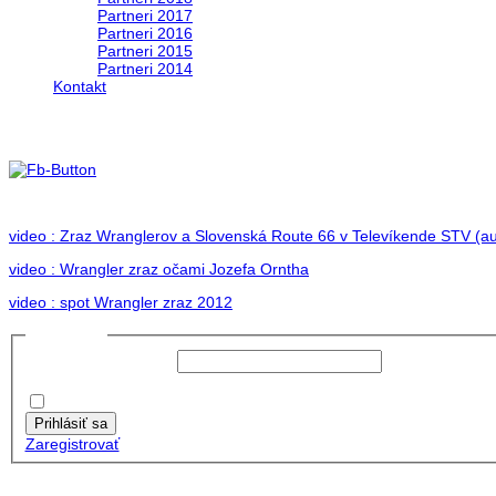
Partneri 2017
Partneri 2016
Partneri 2015
Partneri 2014
Kontakt
Foto 2012
no images were found
video : Zraz Wranglerov a Slovenská Route 66 v Televíkende STV (au
video : Wrangler zraz očami Jozefa Orntha
video : spot Wrangler zraz 2012
Prihlásiť sa
Používateľské meno:
Heslo:
Zapamätať moje údaje
Prihlásiť sa
Zaregistrovať
Posledné články