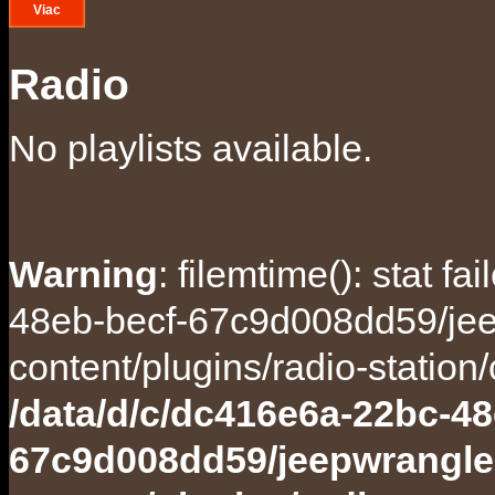
Viac
Radio
No playlists available.
Warning
: filemtime(): stat f
48eb-becf-67c9d008dd59/jee
content/plugins/radio-station
/data/d/c/dc416e6a-22bc-48
67c9d008dd59/jeepwrangle