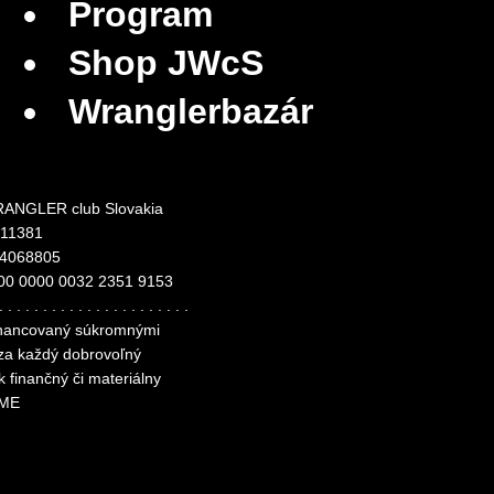
Program
Shop JWcS
Wranglerbazár
ANGLER club Slovakia
311381
24068805
00 0000 0032 2351 9153
. . . . . . . . . . . . . . . . . . . . . .
financovaný súkromnými
 za každý dobrovoľný
k finančný či materiálny
ME