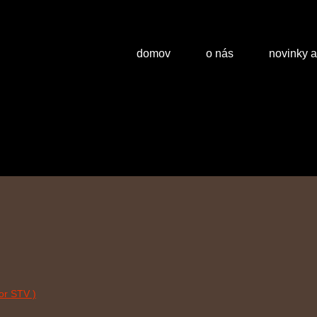
domov
o nás
novinky 
or STV )