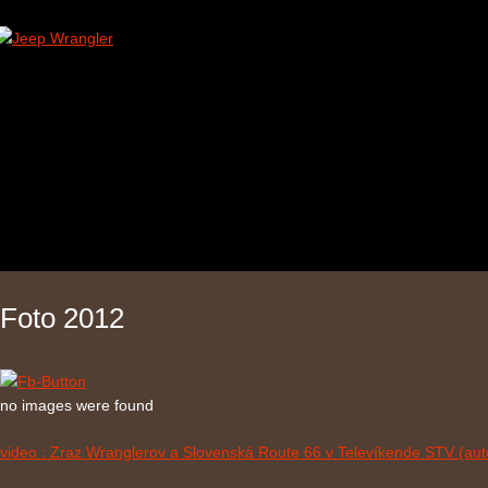
Foto 2012
no images were found
video : Zraz Wranglerov a Slovenská Route 66 v Televíkende STV (aut