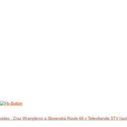
FOTO&VIDEO2012
AKTIVITY OD 2009
DETSKÉ OKO
PARTNERI
PARTNERI 2021
PARTNERI 2019
PARTNERI 2018
PARTNERI 2017
PARTNERI 2016
PARTNERI 2015
PARTNERI 2014
KONTAKT
Foto 2012
no images were found
video : Zraz Wranglerov a Slovenská Route 66 v Televíkende STV (aut