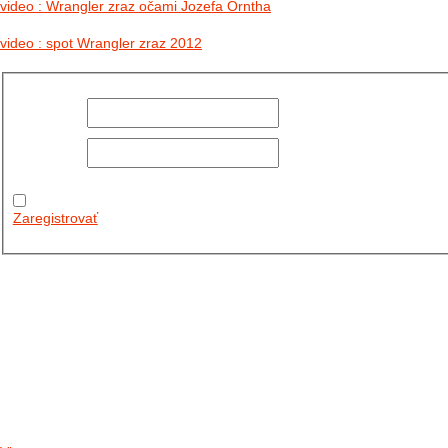
video : Wrangler zraz očami Jozefa Orntha
video : spot Wrangler zraz 2012
Používateľské
meno:
Heslo:
Zapamätať
moje údaje
Zaregistrovať
Posledné články
26.10.2025
DO GALÉRIE SME PRIDALI FOTOPRIBEH Z NASEJ...
11.10.2025
TAKTO O TÝŽDEŇ VYRAZIA NA CESTY NAŠE...
30.09.2024
DNES SME AKTUALIZOVALI PODUJATIA KTORÉ NÁS ČAKAJÚ....