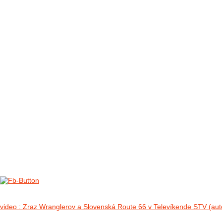
FOTO&VIDEO2012
AKTIVITY OD 2009
DETSKÉ OKO
PARTNERI
PARTNERI 2021
PARTNERI 2019
PARTNERI 2018
PARTNERI 2017
PARTNERI 2016
PARTNERI 2015
PARTNERI 2014
KONTAKT
Foto 2012
no images were found
video : Zraz Wranglerov a Slovenská Route 66 v Televíkende STV (aut