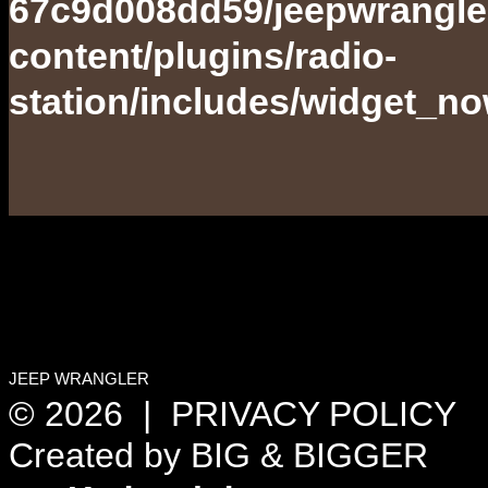
67c9d008dd59/jeepwrangle
content/plugins/radio-
station/includes/widget_n
JEEP WRANGLER
© 2026 |
PRIVACY POLICY
Created by
BIG & BIGGER