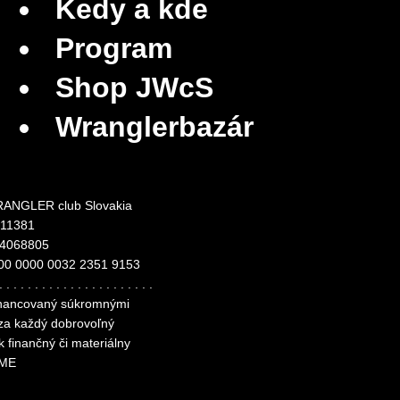
Kedy a kde
Program
Shop JWcS
Wranglerbazár
ANGLER club Slovakia
311381
24068805
00 0000 0032 2351 9153
. . . . . . . . . . . . . . . . . . . . . .
financovaný súkromnými
 za každý dobrovoľný
k finančný či materiálny
ME