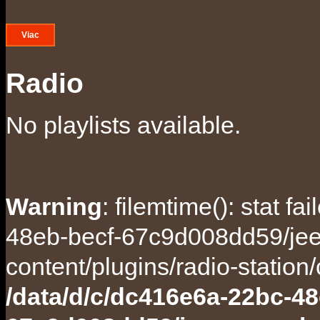
Viac
Radio
No playlists available.
Warning
: filemtime(): stat f
48eb-becf-67c9d008dd59/jee
content/plugins/radio-station
/data/d/c/dc416e6a-22bc-48