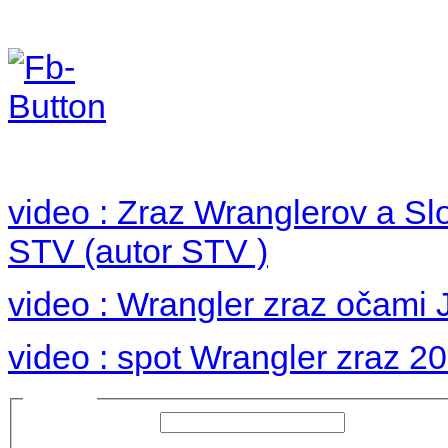
Foto 2012
no images were found
video : Zraz Wranglerov a S
STV (autor STV )
video : Wrangler zraz očami 
video : spot Wrangler zraz 2
Prihlásiť sa
Používateľské meno:
Heslo: