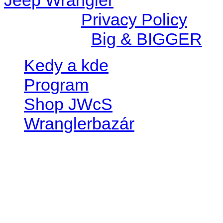
© 2026 |
Privacy Policy
Created by
Big & BIGGER
Kedy a kde
Program
Shop JWcS
Wranglerbazár
JEEP WRANGLER club Slov
IČO: 42311381
DIČ: 2024068805