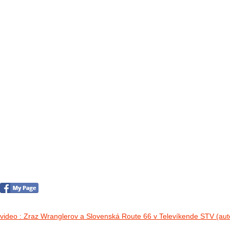
FOTO&VIDEO2012
AKTIVITY OD 2009
DETSKÉ OKO
PARTNERI
PARTNERI 2021
PARTNERI 2019
PARTNERI 2018
PARTNERI 2017
PARTNERI 2016
PARTNERI 2015
PARTNERI 2014
KONTAKT
Foto 2012
no images were found
video : Zraz Wranglerov a Slovenská Route 66 v Televíkende STV (aut