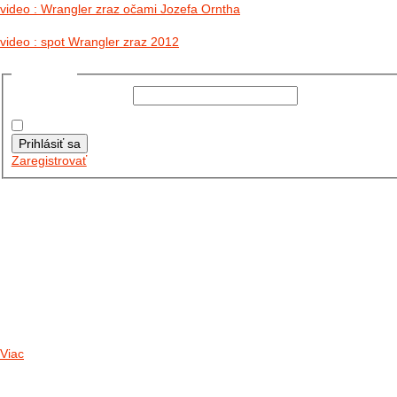
video : Wrangler zraz očami Jozefa Orntha
video : spot Wrangler zraz 2012
Prihlásiť sa
Používateľské meno:
Heslo:
Zapamätať moje údaje
Prihlásiť sa
Zaregistrovať
Posledné články
26.10.2025
DO GALÉRIE SME PRIDALI FOTOPRIBEH Z NASEJ...
11.10.2025
TAKTO O TÝŽDEŇ VYRAZIA NA CESTY NAŠE...
30.09.2024
DNES SME AKTUALIZOVALI PODUJATIA KTORÉ NÁS ČAKAJÚ....
Viac
Radio