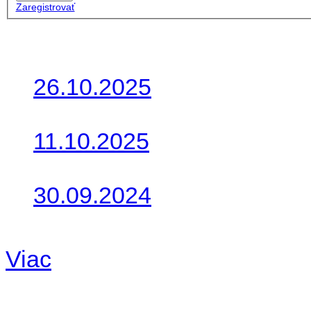
Zaregistrovať
Posledné články
26.10.2025
Do galérie sme pridali foto
11.10.2025
Takto o týždeň vyrazia na 
30.09.2024
Dnes sme aktualizovali pod
Viac
Radio