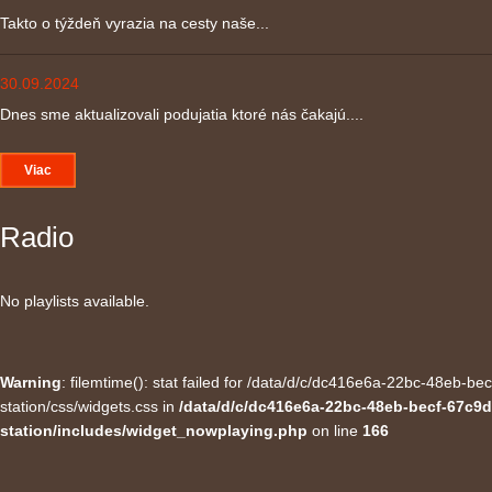
Takto o týždeň vyrazia na cesty naše...
30.09.2024
Dnes sme aktualizovali podujatia ktoré nás čakajú....
Viac
Radio
No playlists available.
Warning
: filemtime(): stat failed for /data/d/c/dc416e6a-22bc-48eb-
station/css/widgets.css in
/data/d/c/dc416e6a-22bc-48eb-becf-67c9d
station/includes/widget_nowplaying.php
on line
166