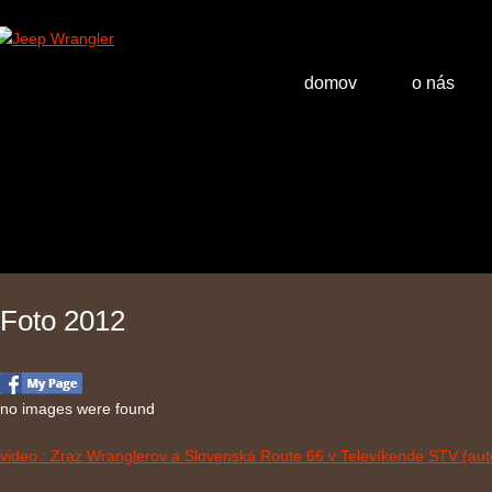
domov
o nás
Foto 2012
no images were found
video : Zraz Wranglerov a Slovenská Route 66 v Televíkende STV (aut