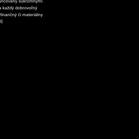
inancovaný súkromnými
za každý dobrovoľný
finančný či materiálny
ME