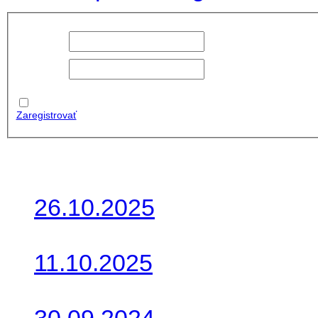
Používateľské
meno:
Heslo:
Zapamätať
moje údaje
Zaregistrovať
Posledné články
26.10.2025
Do galérie sme pridali foto
11.10.2025
Takto o týždeň vyrazia na 