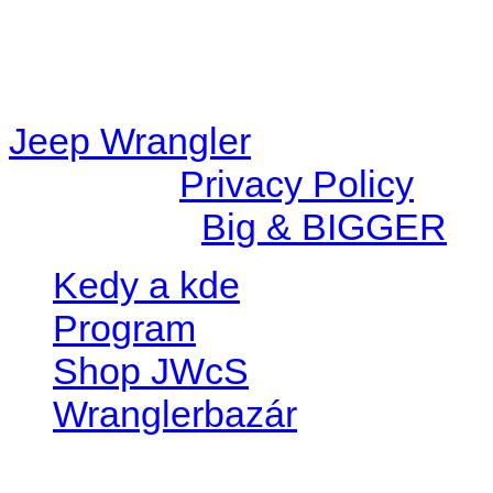
content/plugins/radio-
station/includes/widget_n
Jeep Wrangler
© 2026 |
Privacy Policy
Created by
Big & BIGGER
Kedy a kde
Program
Shop JWcS
Wranglerbazár