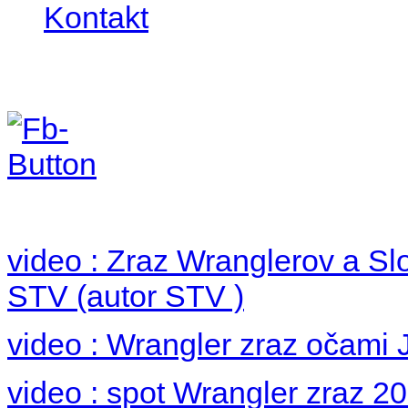
Kontakt
Foto 2012
no images were found
video : Zraz Wranglerov a S
STV (autor STV )
video : Wrangler zraz očami 
video : spot Wrangler zraz 2