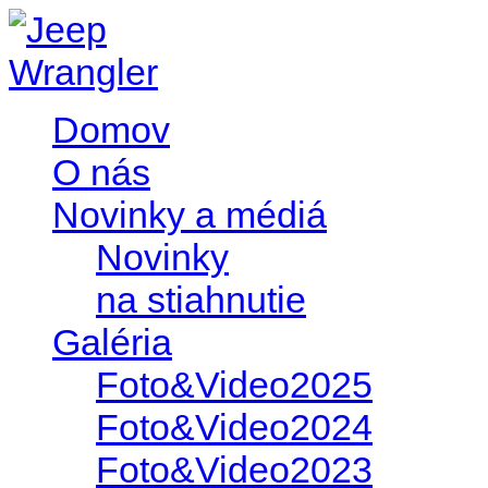
Domov
O nás
Novinky a médiá
Novinky
na stiahnutie
Galéria
Foto&Video2025
Foto&Video2024
Foto&Video2023