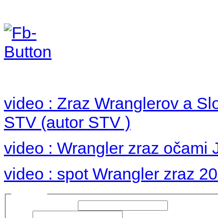
Foto 2012
no images were found
video : Zraz Wranglerov a S
STV (autor STV )
video : Wrangler zraz očami 
video : spot Wrangler zraz 2
Prihlásiť sa
Používateľské meno:
Heslo: