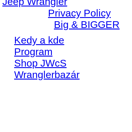
Jeep Wrangler
© 2026 |
Privacy Policy
Created by
Big & BIGGER
Kedy a kde
Program
Shop JWcS
Wranglerbazár
JEEP WRANGLER club Slov
IČO: 42311381
DIČ: 2024068805