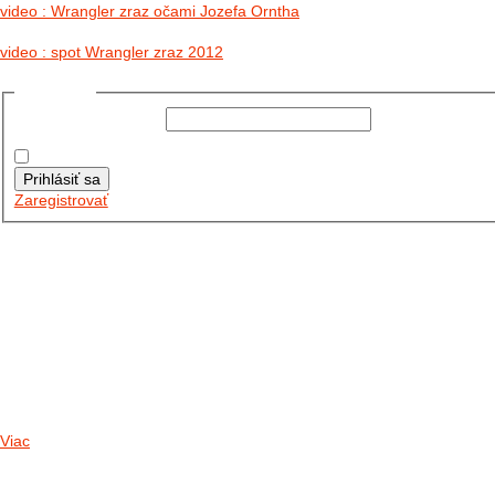
video : Wrangler zraz očami Jozefa Orntha
video : spot Wrangler zraz 2012
Prihlásiť sa
Používateľské meno:
Heslo:
Zapamätať moje údaje
Prihlásiť sa
Zaregistrovať
Posledné články
26.10.2025
DO GALÉRIE SME PRIDALI FOTOPRIBEH Z NASEJ...
11.10.2025
TAKTO O TÝŽDEŇ VYRAZIA NA CESTY NAŠE...
30.09.2024
DNES SME AKTUALIZOVALI PODUJATIA KTORÉ NÁS ČAKAJÚ....
Viac
Radio