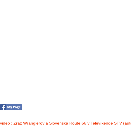
FOTO&VIDEO2012
AKTIVITY OD 2009
DETSKÉ OKO
PARTNERI
PARTNERI 2021
PARTNERI 2019
PARTNERI 2018
PARTNERI 2017
PARTNERI 2016
PARTNERI 2015
PARTNERI 2014
KONTAKT
Foto 2012
no images were found
video : Zraz Wranglerov a Slovenská Route 66 v Televíkende STV (aut