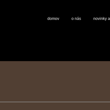
domov
o nás
novinky 