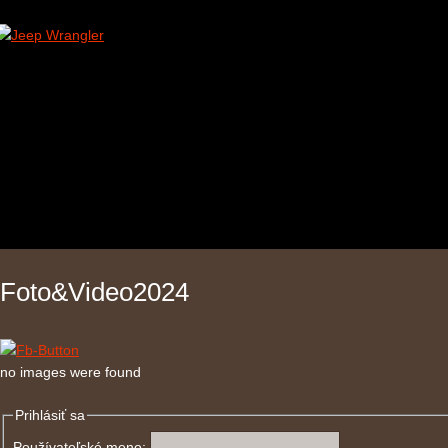
Foto&Video2024
no images were found
Prihlásiť sa
Používateľské meno: