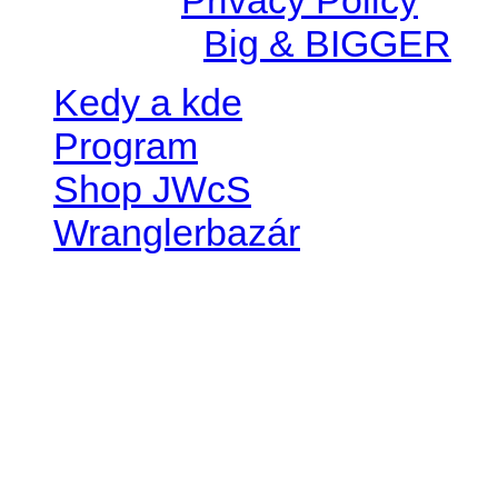
Created by
Big & BIGGER
Kedy a kde
Program
Shop JWcS
Wranglerbazár
JEEP WRANGLER club Slov
IČO: 42311381
DIČ: 2024068805
SK39 0200 0000 0032 2351 