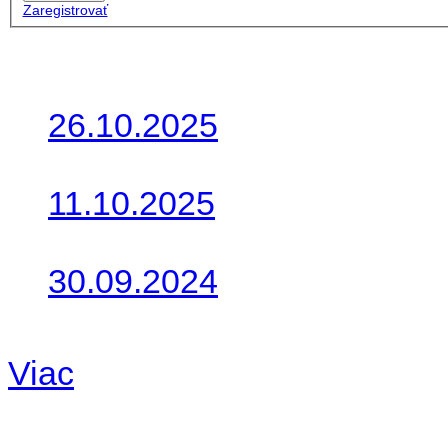
Zaregistrovať
Posledné články
26.10.2025
Do galérie sme pridali foto
11.10.2025
Takto o týždeň vyrazia na 
30.09.2024
Dnes sme aktualizovali pod
Viac
Radio