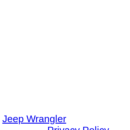
No playlists available.
Warning
: filemtime(): stat f
48eb-becf-67c9d008dd59/jee
content/plugins/radio-station
/data/d/c/dc416e6a-22bc-48
67c9d008dd59/jeepwrangle
content/plugins/radio-
station/includes/widget_n
Jeep Wrangler
© 2026 |
Privacy Policy