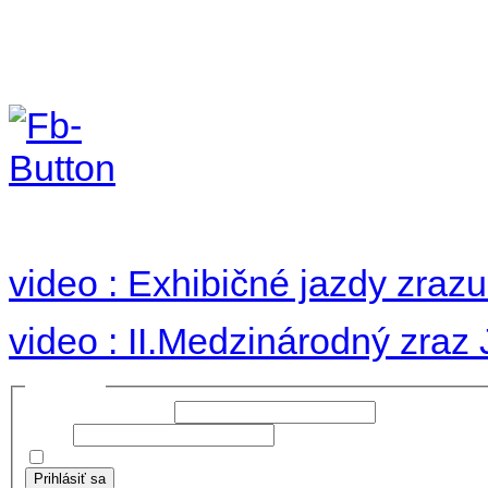
II. medzinárodný zraz
Hradom 30.VIII-1.IX.2
no images were found
video : Exhibičné jazdy zraz
video : II.Medzinárodný zraz
Prihlásiť sa
Používateľské meno:
Heslo:
Zapamätať moje údaje
Prihlásiť sa