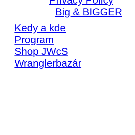
Created by
Big & BIGGER
Kedy a kde
Program
Shop JWcS
Wranglerbazár
JEEP WRANGLER club Slov
IČO: 42311381
DIČ: 2024068805
SK39 0200 0000 0032 2351 