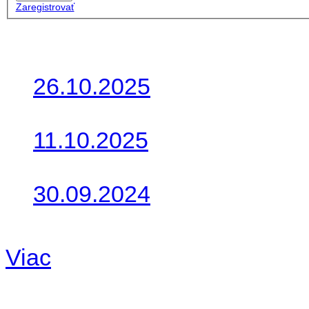
Zaregistrovať
Posledné články
26.10.2025
Do galérie sme pridali foto
11.10.2025
Takto o týždeň vyrazia na 
30.09.2024
Dnes sme aktualizovali pod
Viac
Radio