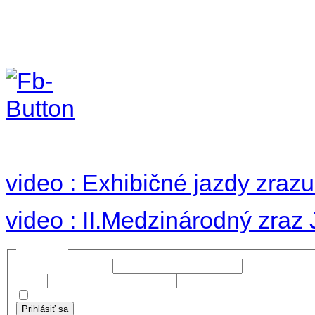
II. medzinárodný zraz
Hradom 30.VIII-1.IX.2
no images were found
video : Exhibičné jazdy zraz
video : II.Medzinárodný zraz
Prihlásiť sa
Používateľské meno:
Heslo:
Zapamätať moje údaje
Prihlásiť sa