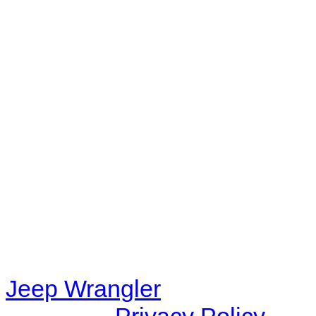
No playlists available.
Warning
: filemtime(): stat f
48eb-becf-67c9d008dd59/jee
content/plugins/radio-station
/data/d/c/dc416e6a-22bc-48
67c9d008dd59/jeepwrangle
content/plugins/radio-
station/includes/widget_n
Jeep Wrangler
© 2026 |
Privacy Policy