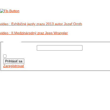
no images were found
video : Exhibičné jazdy zrazu 2013 autor Jozef Ornth
video : II.Medzinárodný zraz Jeep Wrangler
Prihlásiť sa
Používateľské meno:
Heslo:
Zapamätať moje údaje
Prihlásiť sa
Zaregistrovať
Posledné články
26.10.2025
DO GALÉRIE SME PRIDALI FOTOPRIBEH Z NASEJ...
11.10.2025
TAKTO O TÝŽDEŇ VYRAZIA NA CESTY NAŠE...
30.09.2024