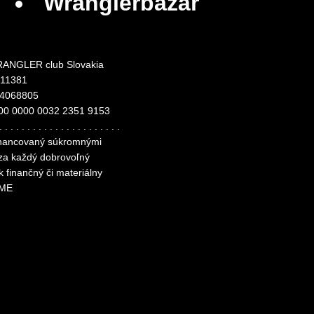
Wranglerbazár
ANGLER club Slovakia
311381
24068805
00 0000 0032 2351 9153
. . . . . . . . . . . . . . . . . . . . . .
financovaný súkromnými
 za každý dobrovoľný
k finančný či materiálny
ME