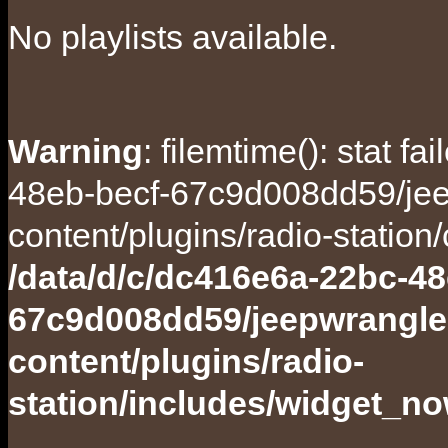
No playlists available.
Warning
: filemtime(): stat f
48eb-becf-67c9d008dd59/jee
content/plugins/radio-station
/data/d/c/dc416e6a-22bc-48
67c9d008dd59/jeepwrangle
content/plugins/radio-
station/includes/widget_n