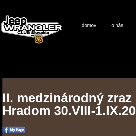
domov
o nás
II. medzinárodný zraz
Hradom 30.VIII-1.IX.2